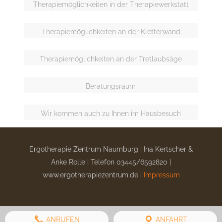
Therapiemöglichkeiten in der Therapiewerkstatt
Therapiemöglichkeiten an der Kletterwand
Therapiemöglichkeiten an der Tretlaubsäge
Beratungsraum
Wir kommen auch zu Ihnen im Hausbesuch
Ergotherapie Zentrum Naumburg | Ina Kertscher &
Anke Rolle | Telefon 03445/6592820 |
www.ergotherapiezentrum.de |
Impressum
ANRUFEN
ANFAHRT