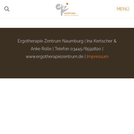
MENÜ
Ergotherapie Zentrum Naumburg | Ina Kertscher &
Anke Rolle | Telefon 03445/6592820 |
www.ergotherapiezentrum.de |
Impressum